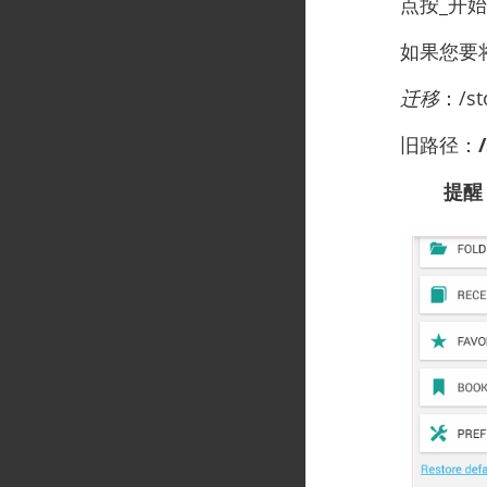
点按_开始
如果您要
迁移
：/st
旧路径：
提醒