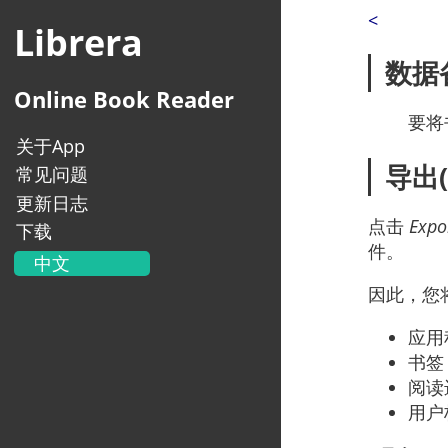
<
Librera
数据
Online Book Reader
要将
关于App
导出(
常见问题
更新日志
点击
Expo
下载
件。
中文
English
因此，您
Українська
应用
Français
书签
Deutsch
阅读
Italiano
用户
Portugal
Español