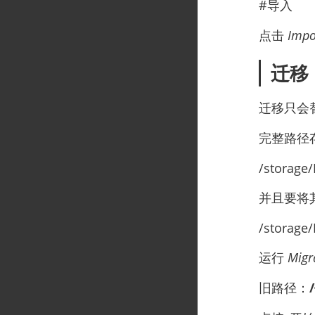
#导入
العربية
点击
Impo
迁移
迁移只会
完整路径存
/storage
并且要将
/storage
运行
Migr
旧路径：