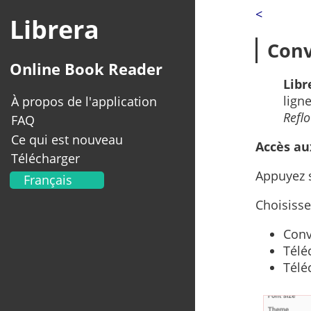
<
Librera
Conv
Online Book Reader
Libr
lign
À propos de l'application
Refl
FAQ
Ce qui est nouveau
Accès au
Télécharger
Appuyez s
Français
English
Choisiss
Українська
Deutsch
Conv
Télé
Italiano
Télé
Portugal
Español
العربية