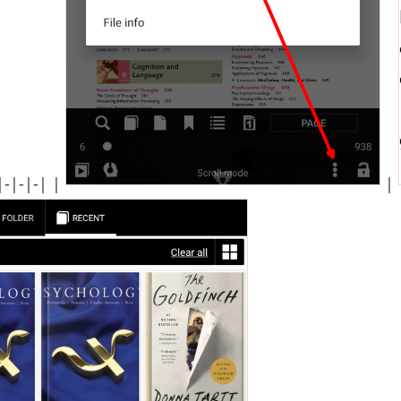
-|-|-| |
|