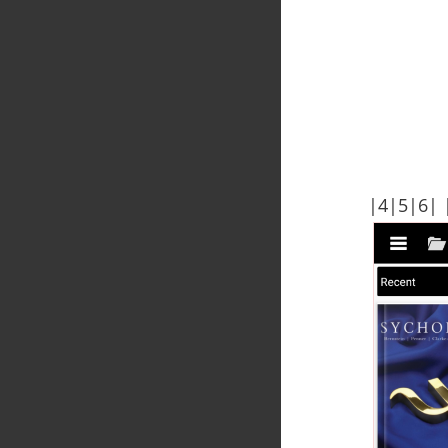
|4|5|6| |