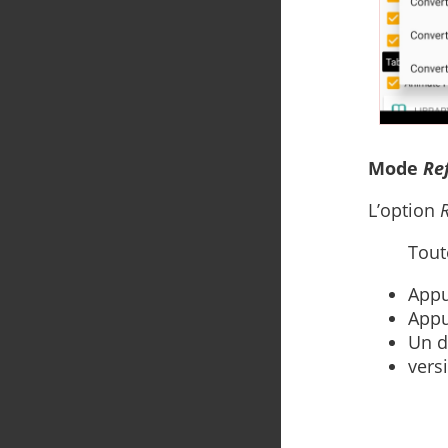
Mode
Re
L’option
Tout
Appu
Appu
Un d
vers