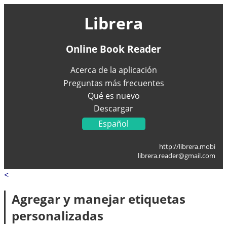
Librera
Online Book Reader
Acerca de la aplicación
Preguntas más frecuentes
Qué es nuevo
Descargar
Español
English
http://librera.mobi
Українська
librera.reader@gmail.com
Français
<
Deutsch
Italiano
Agregar y manejar etiquetas
Portugal
personalizadas
العربية