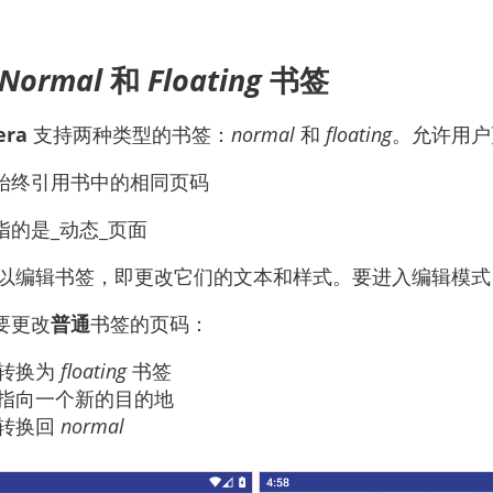
Normal
和
Floating
书签
era
支持两种类型的书签：
normal
和
floating
。允许用户
始终引用书中的相同页码
指的是_动态_页面
以编辑书签，即更改它们的文本和样式。要进入编辑模式
要更改
普通
书签的页码：
转换为
floating
书签
指向一个新的目的地
转换回
normal