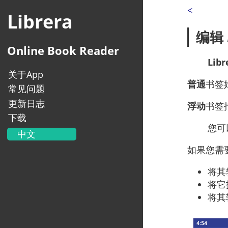
<
Librera
编辑
Online Book Reader
Libr
关于App
普通
书签
常见问题
更新日志
浮动
书签
下载
您可
中文
English
如果您需
Українська
将其
Français
将它
Deutsch
将其
Italiano
Portugal
Español