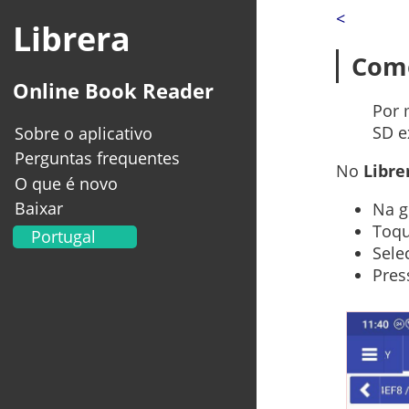
<
Librera
Como
Online Book Reader
Por 
SD e
Sobre o aplicativo
Perguntas frequentes
No
Libre
O que é novo
Baixar
Na g
Toq
Portugal
Sele
English
Pres
Українська
Français
Deutsch
Italiano
Español
العربية