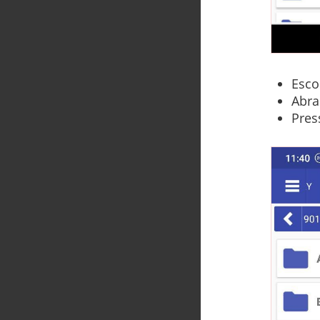
Esco
Abra
Pres