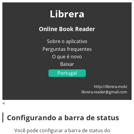
Librera
Online Book Reader
Sobre o aplicativo
Perguntas frequentes
O que é novo
Baixar
Portugal
English
http://librera.mobi
Українська
librera.reader@gmail.com
Français
<
Deutsch
Italiano
Configurando a barra de status
Español
العربية
Você pode configurar a barra de status do