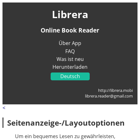
Librera
Online Book Reader
Über App
FAQ
Was ist neu
Herunterladen
Deutsch
English
http://librera.mobi
Українська
librera.reader@gmail.com
Français
<
Italiano
Portugal
Seitenanzeige-/Layoutoptionen
Español
العربية
Um ein bequemes Lesen zu gewährleisten,