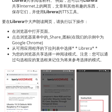
Librera
共享阅读材料。 例如，您可以与
Librera
العربية
共享Internet上的网页，文章和其他有趣的东西，
保存它们，并使用
Librera
的TTS工具。
要在
Librera
中大声朗读网页，请执行以下操作：
在浏览器中打开页面。
点击浏览器菜单中的_Share_图标(在我们的示例中为
Google Chrome)
从可用应用程序的下拉列表中选择* * Librera* *
为您的浏览器共享选择一种阅读模式。注意：您可以通
过勾选相应的复选框来记住为将来参考选择的模式。