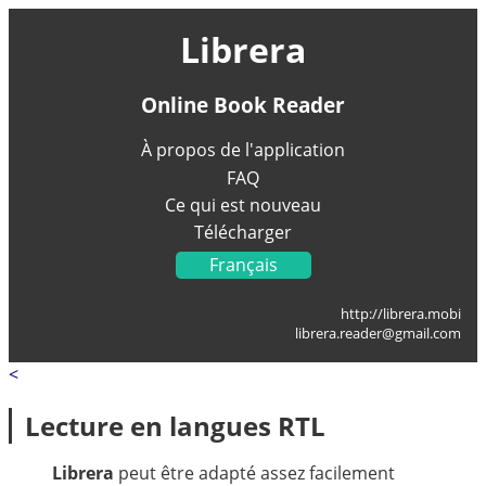
Librera
Online Book Reader
À propos de l'application
FAQ
Ce qui est nouveau
Télécharger
Français
English
http://librera.mobi
Українська
librera.reader@gmail.com
Deutsch
<
Italiano
Portugal
Lecture en langues RTL
Español
العربية
Librera
peut être adapté assez facilement