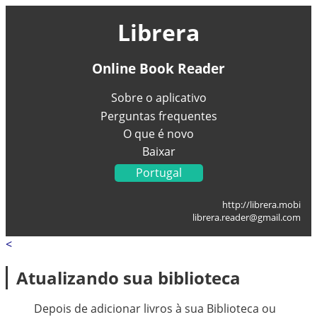
Librera
Online Book Reader
Sobre o aplicativo
Perguntas frequentes
O que é novo
Baixar
Portugal
English
http://librera.mobi
Українська
librera.reader@gmail.com
Français
<
Deutsch
Italiano
Atualizando sua biblioteca
Español
العربية
Depois de adicionar livros à sua Biblioteca ou