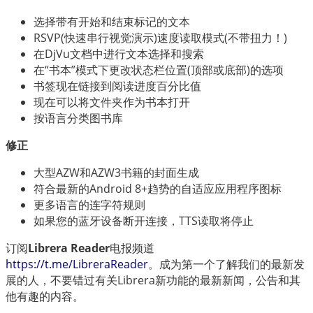
العربية
选择带有开始和结束标记的文本
RSVP(快速串行视觉演示)速度读取模式(不带扭力！)
在DjVu文档中进行文本选择和搜索
在“书本”模式下更改状态栏位置(顶部或底部)的选项
书签现在链接到阅读进度百分比值
现在可以将文件夹作为书本打开
按语言分类图书库
修正
大型AZW和AZW3书籍的封面生成
符合最新的Android 8+趋势的自适应应用程序图标
更多语言的连字符规则
如果您的蓝牙设备断开连接，TTS读取将停止
订阅
Librera Reader
电报频道
https://t.me/LibreraReader
。成为第一个了解我们的最新发
展的人，不要错过有关Librera新功能的最新新闻，公告和其
他有趣的内容。