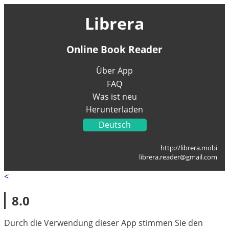
Librera
Online Book Reader
Über App
FAQ
Was ist neu
Herunterladen
Deutsch
English
http://librera.mobi
Українська
librera.reader@gmail.com
Français
<
Italiano
Portugal
8.0
Español
العربية
Durch die Verwendung dieser App stimmen Sie den