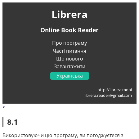
Librera
Online Book Reader
Про програму
Часті питання
Що нового
Завантажити
Українська
English
http://librera.mobi
Français
librera.reader@gmail.com
Deutsch
<
Italiano
Portugal
8.1
Español
العربية
Використовуючи цю програму, ви погоджуєтеся з