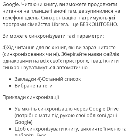
Google. Читаючи книгу, ви зможете продовжити
читання на планшеті вночі там, де зупинилися на
телефоні вдень. Синхронізацію підтримують
усі
програми сімейства Librera. І це БЕЗКОШТОВНО.
Ви можете синхронізувати такі параметри:
4}Хід читання для всіх книг, які ви зараз читаєте
(синхронізованих чи ні). Зберігайте назви файлів
однаковими на всіх своїх пристроях, і ваші книги
синхронізуватимуться автоматично
Закладки 4}Останній список
Вибране та теги
Приклади синхронізації
Увімкніть синхронізацію через Google Drive
(потрібно мати під рукою свої облікові дані
Google)
Щоб синхронізувати книгу, викличте її меню та
виберіть
Sync