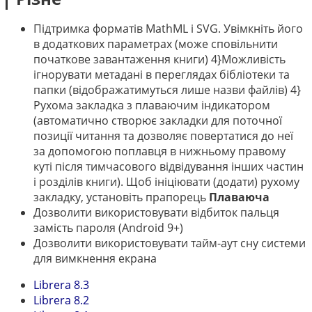
Підтримка форматів MathML і SVG. Увімкніть його
в додаткових параметрах (може сповільнити
початкове завантаження книги) 4}Можливість
ігнорувати метадані в переглядах бібліотеки та
папки (відображатимуться лише назви файлів) 4}
Рухома закладка з плаваючим індикатором
(автоматично створює закладки для поточної
позиції читання та дозволяє повертатися до неї
за допомогою поплавця в нижньому правому
куті після тимчасового відвідування інших частин
і розділів книги). Щоб ініціювати (додати) рухому
закладку, установіть прапорець
Плаваюча
Дозволити використовувати відбиток пальця
замість пароля (Android 9+)
Дозволити використовувати тайм-аут сну системи
для вимкнення екрана
Librera 8.3
Librera 8.2