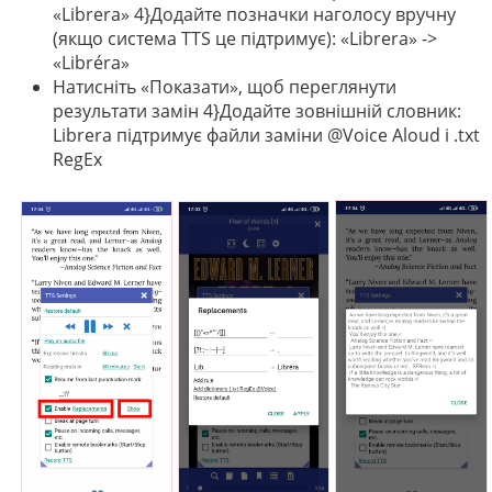
«Librera» 4}Додайте позначки наголосу вручну
(якщо система TTS це підтримує): «Librera» ->
«Libréra»
Натисніть «Показати», щоб переглянути
результати замін 4}Додайте зовнішній словник:
Librera підтримує файли заміни @Voice Aloud і .txt
RegEx