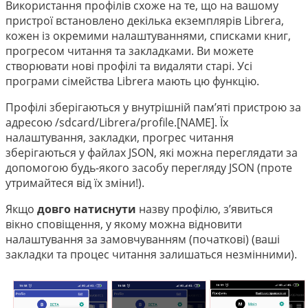
Використання профілів схоже на те, що на вашому
пристрої встановлено декілька екземплярів Librera,
кожен із окремими налаштуваннями, списками книг,
прогресом читання та закладками. Ви можете
створювати нові профілі та видаляти старі. Усі
програми сімейства Librera мають цю функцію.
Профілі зберігаються у внутрішній пам’яті пристрою за
адресою /sdcard/Librera/profile.[NAME]. Їх
налаштування, закладки, прогрес читання
зберігаються у файлах JSON, які можна переглядати за
допомогою будь-якого засобу перегляду JSON (проте
утримайтеся від їх зміни!).
Якщо
довго натиснути
назву профілю, з’явиться
вікно сповіщення, у якому можна відновити
налаштування за замовчуванням (початкові) (ваші
закладки та процес читання залишаться незмінними).