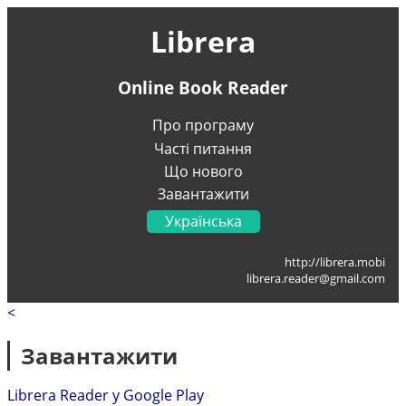
Librera
Online Book Reader
Про програму
Часті питання
Що нового
Завантажити
Українська
English
http://librera.mobi
Français
librera.reader@gmail.com
Deutsch
<
Italiano
Portugal
Завантажити
Español
العربية
Librera Reader у Google Play