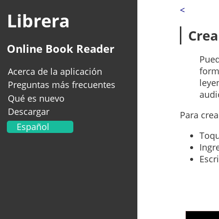
<
Librera
Crea
Online Book Reader
Pued
form
Acerca de la aplicación
leye
Preguntas más frecuentes
audio
Qué es nuevo
Descargar
Para crea
Español
Toqu
English
Ingr
Українська
Escr
Français
Deutsch
Italiano
Portugal
العربية