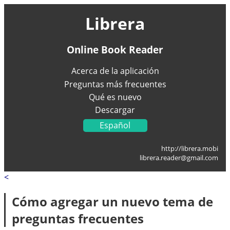
Librera
Online Book Reader
Acerca de la aplicación
Preguntas más frecuentes
Qué es nuevo
Descargar
Español
English
http://librera.mobi
Українська
librera.reader@gmail.com
Français
<
Deutsch
Italiano
Cómo agregar un nuevo tema de
Portugal
preguntas frecuentes
العربية