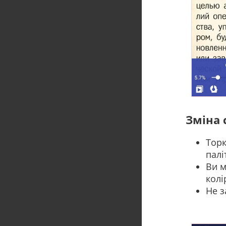
Зміна 
Торк
палі
Ви м
колі
Не з