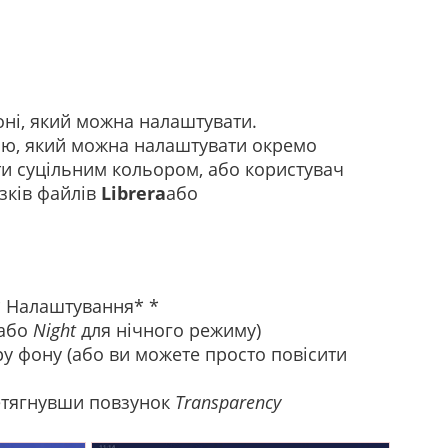
оні, який можна налаштувати.
лю, який можна налаштувати окремо
ти суцільним кольором, або користувач
зків файлів
Librera
або
* Налаштування* *
(або
Night
для нічного режиму)
ру фону (або ви можете просто повісити
етягнувши повзунок
Transparency