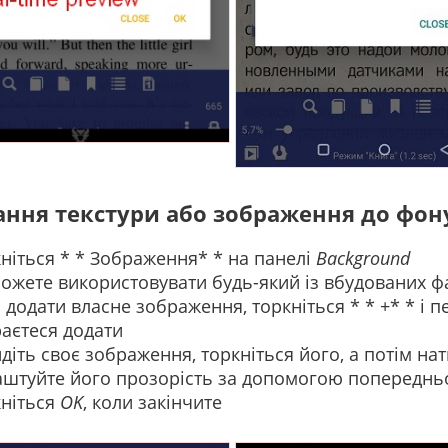
ння текстури або зображення до фон
ніться * * Зображення* * на панелі
Background
ожете використовувати будь-який із вбудованих ф
додати власне зображення, торкніться * * +* * і п
аєтеся додати
діть своє зображення, торкніться його, а потім на
штуйте його прозорість за допомогою попередньо
ніться
OK
, коли закінчите