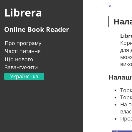
<
Librera
Нал
Online Book Reader
Libr
Кори
Про програму
для 
Часті питання
може
Що нового
вико
Завантажити
Українська
Налаш
English
Торк
Français
Торк
Deutsch
На п
Italiano
влас
Portugal
Проз
Español
العربية