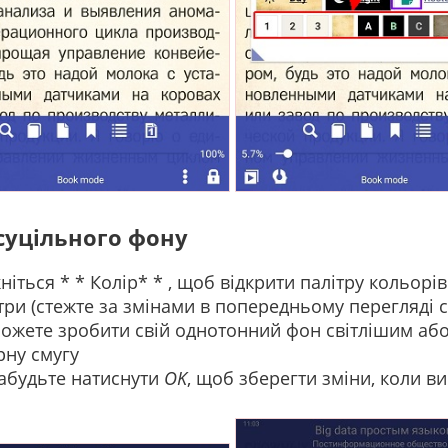
суцільного фону
ніться * * Колір* * , щоб відкрити палітру кольорів
три (стежте за змінами в попередньому перегляді с
ожете зробити свій однотонний фон світлішим аб
рну смугу
абудьте натиснути
OK
, щоб зберегти зміни, коли ви