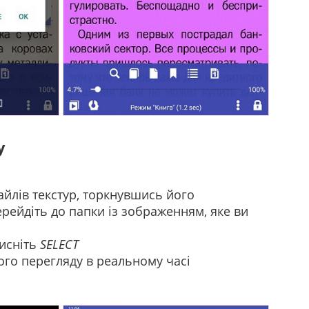
у
айлів текстур, торкнувшись його
ерейдіть до папки із зображенням, яке ви
тисніть
SELECT
го перегляду в реальному часі