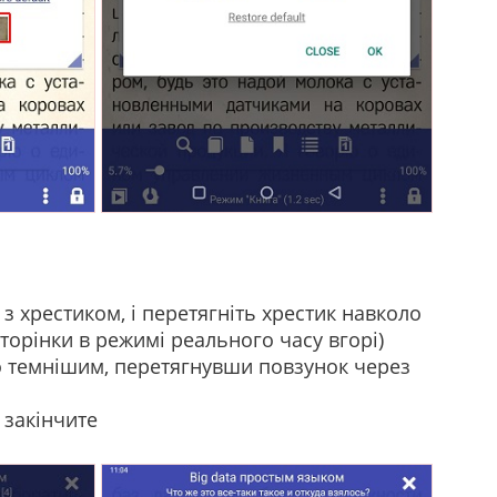
 з хрестиком, і перетягніть хрестик навколо
торінки в режимі реального часу вгорі)
о темнішим, перетягнувши повзунок через
 закінчите