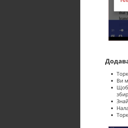
Додава
Торк
Ви м
Щоб 
збир
Знай
Нала
Торк