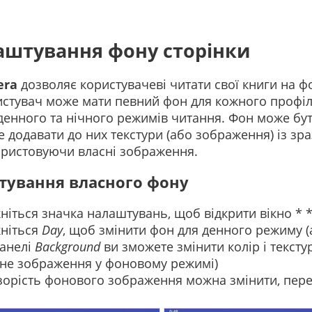
аштування фону сторінки
era
дозволяє користувачеві читати свої книги на ф
стувач може мати певний фон для кожного профі
денного та нічного режимів читання. Фон може бу
 додавати до них текстури (або зображення) із зра
ристовуючи власні зображення.
тування власного фону
ніться значка налаштувань, щоб відкрити вікно * 
ніться
Day
, щоб змінити фон для денного режиму 
анелі
Background
ви зможете змінити колір і тексту
не зображення у фоновому режимі)
орість фонового зображення можна змінити, пер