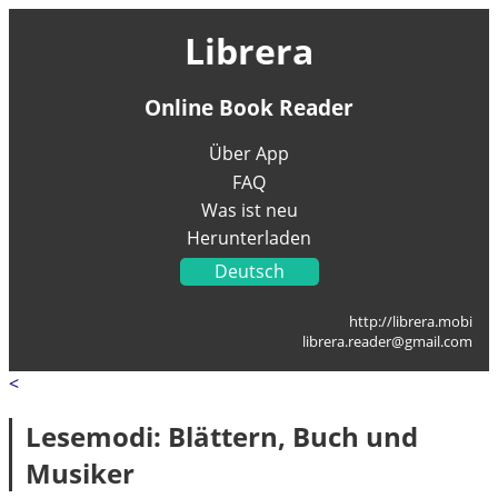
Librera
Online Book Reader
Über App
FAQ
Was ist neu
Herunterladen
Deutsch
English
http://librera.mobi
Українська
librera.reader@gmail.com
Français
<
Italiano
Portugal
Lesemodi: Blättern, Buch und
Español
Musiker
العربية