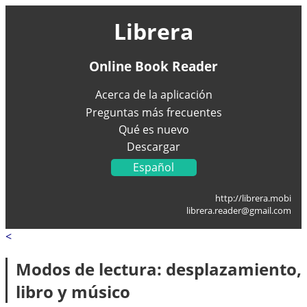
Librera
Online Book Reader
Acerca de la aplicación
Preguntas más frecuentes
Qué es nuevo
Descargar
Español
English
http://librera.mobi
Українська
librera.reader@gmail.com
Français
<
Deutsch
Italiano
Modos de lectura: desplazamiento,
Portugal
libro y músico
العربية