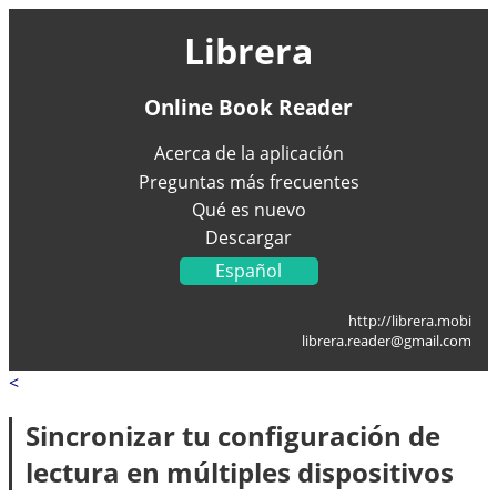
Librera
Online Book Reader
Acerca de la aplicación
Preguntas más frecuentes
Qué es nuevo
Descargar
Español
English
http://librera.mobi
Українська
librera.reader@gmail.com
Français
<
Deutsch
Italiano
Sincronizar tu configuración de
Portugal
lectura en múltiples dispositivos
العربية