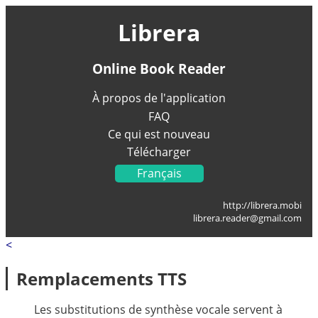
Librera
Online Book Reader
À propos de l'application
FAQ
Ce qui est nouveau
Télécharger
Français
English
http://librera.mobi
Українська
librera.reader@gmail.com
Deutsch
<
Italiano
Portugal
Remplacements TTS
Español
العربية
Les substitutions de synthèse vocale servent à