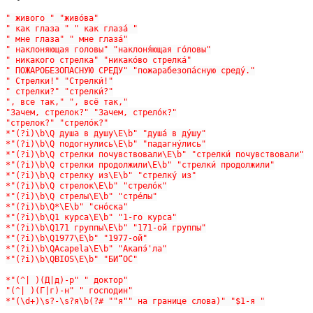
" живого " "живо́ва"

" как глаза " " как глаза́ "

" мне глаза" " мне глаза́"

" наклоняющая головы" "наклоня́ющая го́ловы"

" никакого стрелка" "никако́во стрелка́"

" ПОЖАРОБЕЗОПАСНУЮ СРЕДУ" "пожарабезопа́сную среду́."

" Стрелки!" "Стрелки́!"

" стрелки?" "стрелки́?"

", все так," ", всё так,"

"Зачем, стрелок?" "Зачем, стрело́к?"

"стрелок?" "стрело́к?"

*"(?i)\b\Q душа в душу\E\b" "душа́ в ду́шу"

*"(?i)\b\Q подогнулись\E\b" "падагну́лись"

*"(?i)\b\Q стрелки почувствовали\E\b" "стрелки́ почувствовали"

*"(?i)\b\Q стрелки продолжили\E\b" "стрелки́ продолжили"

*"(?i)\b\Q стрелку из\E\b" "стрелку́ из"

*"(?i)\b\Q стрелок\E\b" "стрело́к"

*"(?i)\b\Q стрелы\E\b" "стре́лы"

*"(?i)\b\Q*\E\b" "сно́ска"

*"(?i)\b\Q1 курса\E\b" "1-го курса"

*"(?i)\b\Q171 группы\E\b" "171-ой группы"

*"(?i)\b\Q1977\E\b" "1977-ой"

*"(?i)\b\QAcapela\E\b" "Акапэ́'ла"

*"(?i)\b\QBIOS\E\b" "БИ́“О́С"

*"(^| )(Д|д)-р" " доктор"

"(^| )(Г|г)-н" " господин"
