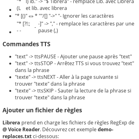
"*
l) ib." -> "$ 1ibrera" - remplace Lib. avec Librera
(L
et lib. avec librera
"* [()" «» * ""/[] "->" "- Ignorer les caractères
"* [?!:;
-]" -> "," - remplace les caractères par une
-
- -
pause (,)
Commandes TTS
"text" -> ttsPAUSE - Ajouter une pause après "text"
"text" -> ttsSTOP - Arrêtez TTS si vous trouvez "text"
dans la phrase
"texte" -> ttsNEXT - Aller à la page suivante si
trouver "texte" dans la phrase
"texte" -> ttsSKIP - Sauter la lecture de la phrase si
trouver "texte" dans la phrase
Ajouter un fichier de règles
Librera
prend en charge les fichiers de règles RegExp de
@ Voice Reader
. Découvrez cet exemple
demo-
replaces.txt
ci-dessous: