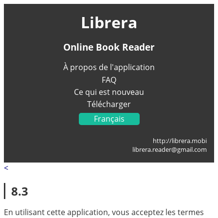
Librera
Online Book Reader
À propos de l'application
FAQ
Ce qui est nouveau
Télécharger
Français
English
http://librera.mobi
Українська
librera.reader@gmail.com
Deutsch
<
Italiano
Portugal
8.3
Español
العربية
En utilisant cette application, vous acceptez les termes