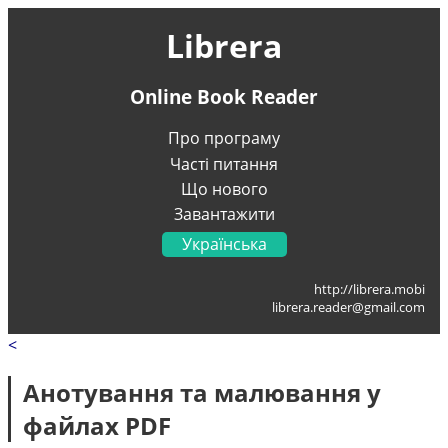
Librera
Online Book Reader
Про програму
Часті питання
Що нового
Завантажити
Українська
English
http://librera.mobi
Français
librera.reader@gmail.com
Deutsch
<
Italiano
Portugal
Анотування та малювання у
Español
файлах PDF
العربية