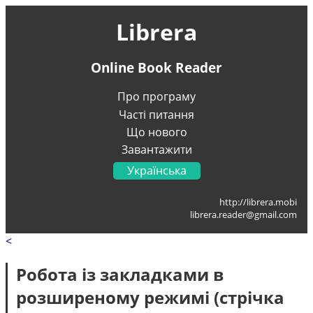
Librera
Online Book Reader
Про програму
Часті питання
Що нового
Завантажити
Українська
English
http://librera.mobi
Français
librera.reader@gmail.com
Deutsch
<
Italiano
Portugal
Робота із закладками в
Español
розширеному режимі (стрічка
العربية