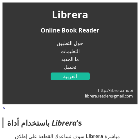
Librera
Online Book Reader
حول التطبيق
التعليمات
ما الجديد
تحميل
العربية
English
http://librera.mobi
Українська
librera.reader@gmail.com
Français
<
Deutsch
Italiano
’s
Librera
باستخدام أداة
Portugal
Español
مباشرة
Librera
سوف تساعدك القطعة على إطلاق