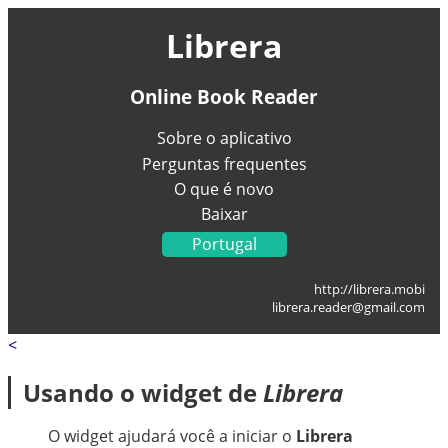
Librera
Online Book Reader
Sobre o aplicativo
Perguntas frequentes
O que é novo
Baixar
Portugal
English
http://librera.mobi
Українська
librera.reader@gmail.com
Français
<
Deutsch
Italiano
Usando o widget de
Librera
Español
العربية
O widget ajudará você a iniciar o
Librera