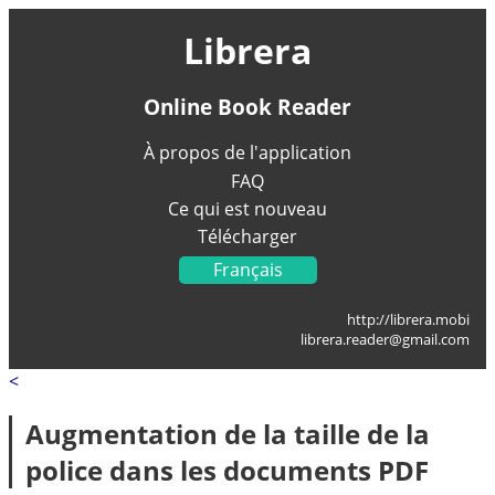
Librera
Online Book Reader
À propos de l'application
FAQ
Ce qui est nouveau
Télécharger
Français
English
http://librera.mobi
Українська
librera.reader@gmail.com
Deutsch
<
Italiano
Portugal
Augmentation de la taille de la
Español
police dans les documents PDF
العربية