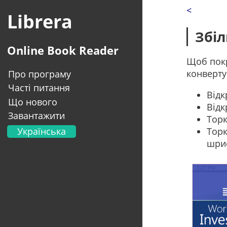
<
Librera
Збі
Online Book Reader
Щоб покр
конверту
Про програму
Часті питання
Відк
Що нового
Відк
Завантажити
Торк
Українська
Торк
шриф
English
Français
Deutsch
Italiano
Portugal
Español
العربية