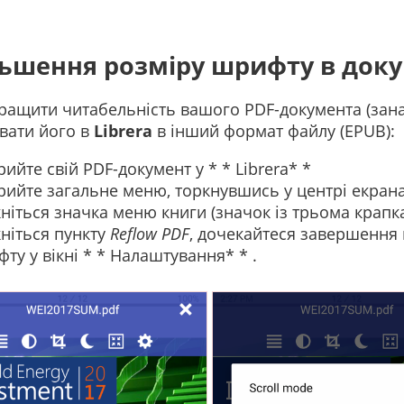
льшення розміру шрифту в док
ащити читабельність вашого PDF-документа (зана
вати його в
Librera
в інший формат файлу (EPUB):
рийте свій PDF-документ у * * Librera* *
рийте загальне меню, торкнувшись у центрі екран
ніться значка меню книги (значок із трьома крапк
ніться пункту
Reflow PDF
, дочекайтеся завершення 
ту у вікні * * Налаштування* * .