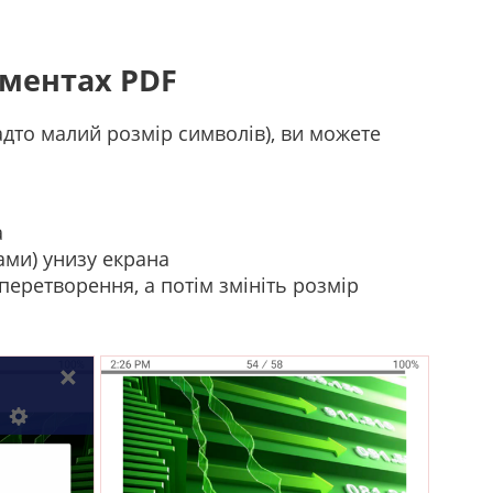
ументах PDF
дто малий розмір символів), ви можете
а
ами) унизу екрана
перетворення, а потім змініть розмір