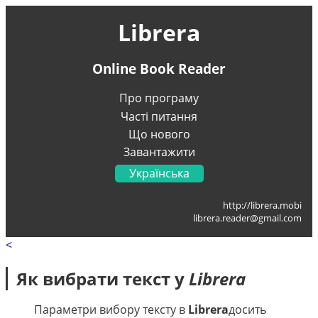
Librera
Online Book Reader
Про програму
Часті питання
Що нового
Завантажити
Українська
English
http://librera.mobi
Français
librera.reader@gmail.com
Deutsch
<
Italiano
Portugal
Як вибрати текст у
Librera
Español
العربية
Параметри вибору тексту в
Librera
досить