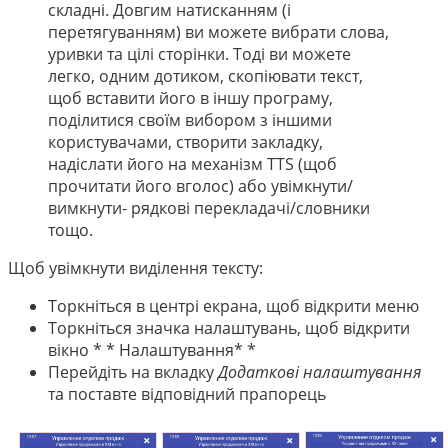
中文
складні. Довгим натисканням (і
перетягуванням) ви можете вибрати слова,
уривки та цілі сторінки. Тоді ви можете
легко, одним дотиком, скопіювати текст,
щоб вставити його в іншу програму,
поділитися своїм вибором з іншими
користувачами, створити закладку,
надіслати його на механізм TTS (щоб
прочитати його вголос) або увімкнути/
вимкнути- рядкові перекладачі/словники
тощо.
Щоб увімкнути виділення тексту:
Торкніться в центрі екрана, щоб відкрити меню
Торкніться значка налаштувань, щоб відкрити
вікно * * Налаштування* *
Перейдіть на вкладку
Додаткові налаштування
та поставте відповідний прапорець